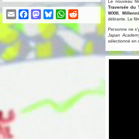
Le nouveau fi
Traversée du
Email
Facebook
Mastodon
Bluesky
WhatsApp
Reddit
WXIII
,
Millenn
délirante. Le f
Personne ne s’y
Japan Academ
sélectionné en 