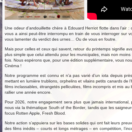
Une odeur d’andouillette chère à Edouard Herriot flotte dans l’air :
vous a ainsi peut-être interrompu en train de vous interroger sur v
vous lamenter du verdict des urnes… Ou de vous en foutre.
Mais pour celles et ceux qui savent, retour du printemps signifie ava
plus simple que celui attendu pour les municipales, mais non moins
fois. Nous espérons que, pour une édition supplémentaire, vous nous 
Cinéma !
Notre programme est connu et n’a pas varié d’un iota depuis près
mettant en lumière trublions, orphelins et vilains petits canards d
films inclassables, étrangetés pelliculées, films incompris et mis 
rallier une année encore.
Pour 2026, notre engagement sera plus que jamais international, p
nous via la thématique South of the Border, tandis que les saigne
focus Rotten Apple, Fresh Blood.
Notre action s’appuiera sur les bases solides qui ont fait leurs preu
des films inédits – courts et longs métrages – en compétition, l’inc