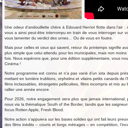
Une odeur d’andouillette chère à Edouard Herriot flotte dans l’air :
vous a ainsi peut-être interrompu en train de vous interroger sur v
vous lamenter du verdict des urnes… Ou de vous en foutre.
Mais pour celles et ceux qui savent, retour du printemps signifie ava
plus simple que celui attendu pour les municipales, mais non moins
fois. Nous espérons que, pour une édition supplémentaire, vous nous 
Cinéma !
Notre programme est connu et n’a pas varié d’un iota depuis près
mettant en lumière trublions, orphelins et vilains petits canards d
films inclassables, étrangetés pelliculées, films incompris et mis 
rallier une année encore.
Pour 2026, notre engagement sera plus que jamais international, p
nous via la thématique South of the Border, tandis que les saigne
focus Rotten Apple, Fresh Blood.
Notre action s’appuiera sur les bases solides qui ont fait leurs preu
des films inédits – courts et longs métrages – en compétition, l’inc