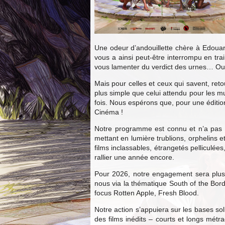
Une odeur d’andouillette chère à Edouard 
vous a ainsi peut-être interrompu en tra
vous lamenter du verdict des urnes… Ou 
Mais pour celles et ceux qui savent, reto
plus simple que celui attendu pour les m
fois. Nous espérons que, pour une édition
Cinéma !
Notre programme est connu et n’a pas v
mettant en lumière trublions, orphelins 
films inclassables, étrangetés pelliculé
rallier une année encore.
Pour 2026, notre engagement sera plus q
nous via la thématique South of the Bor
focus Rotten Apple, Fresh Blood.
Notre action s’appuiera sur les bases sol
des films inédits – courts et longs métra