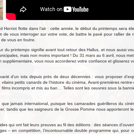
Herriot flotte dans l’air : cette année, le début du printemps sera él
in de vous interroger sur votre vote, de battre le pavé pour rallier de
de vous en foutre.
ur du printemps signifie avant tout retour des Hallus, et nous aussi vou
unicipales, mais non moins important ! Du 31 mars au 6 avril, nous m
 supplémentaire, vous nous accorderez votre confiance et glisserez votr
arié d’un iota depuis près de deux décennies : vous proposer d’explo
et vilains petits canards de l’histoire du cinéma. Avant-premières rent
es, films incompris et mis au ban… Telles sont les oeuvres sous la bann
ue jamais international, puisque les camarades guérilleros du ciném
der, tandis que les saigneurs de la Grosse Pomme nous apporteront le
ides qui ont fait leurs preuves au fil des éditions : des séances d’ouver
ges – en compétition, l’incontournable double programme qui, pour coll