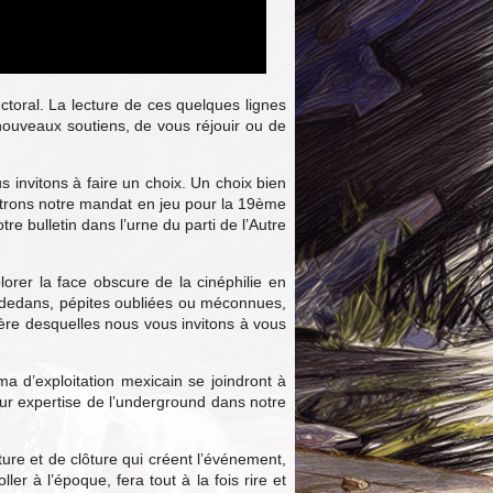
ectoral. La lecture de ces quelques lignes
 nouveaux soutiens, de vous réjouir ou de
s invitons à faire un choix. Un choix bien
ettrons notre mandat en jeu pour la 19ème
e bulletin dans l’urne du parti de l’Autre
rer la face obscure de la cinéphilie en
re-dedans, pépites oubliées ou méconnues,
ière desquelles nous vous invitons à vous
a d’exploitation mexicain se joindront à
ur expertise de l’underground dans notre
ture et de clôture qui créent l’événement,
er à l’époque, fera tout à la fois rire et