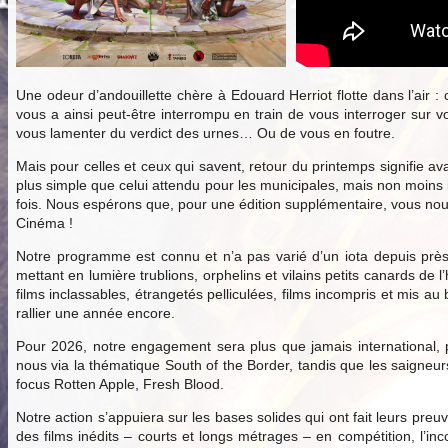
Une odeur d’andouillette chère à Edouard Herriot flotte dans l’air :
vous a ainsi peut-être interrompu en train de vous interroger sur v
vous lamenter du verdict des urnes… Ou de vous en foutre.
Mais pour celles et ceux qui savent, retour du printemps signifie ava
plus simple que celui attendu pour les municipales, mais non moins
fois. Nous espérons que, pour une édition supplémentaire, vous nous 
Cinéma !
Notre programme est connu et n’a pas varié d’un iota depuis près
mettant en lumière trublions, orphelins et vilains petits canards d
films inclassables, étrangetés pelliculées, films incompris et mis 
rallier une année encore.
Pour 2026, notre engagement sera plus que jamais international, p
nous via la thématique South of the Border, tandis que les saigne
focus Rotten Apple, Fresh Blood.
Notre action s’appuiera sur les bases solides qui ont fait leurs preu
des films inédits – courts et longs métrages – en compétition, l’inc