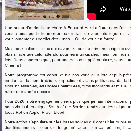
Une odeur d’andouillette chère à Edouard Herriot flotte dans l’air :
vous a ainsi peut-être interrompu en train de vous interroger sur v
vous lamenter du verdict des urnes… Ou de vous en foutre.
Mais pour celles et ceux qui savent, retour du printemps signifie ava
plus simple que celui attendu pour les municipales, mais non moins
fois. Nous espérons que, pour une édition supplémentaire, vous nous 
Cinéma !
Notre programme est connu et n’a pas varié d’un iota depuis près
mettant en lumière trublions, orphelins et vilains petits canards d
films inclassables, étrangetés pelliculées, films incompris et mis 
rallier une année encore.
Pour 2026, notre engagement sera plus que jamais international, p
nous via la thématique South of the Border, tandis que les saigne
focus Rotten Apple, Fresh Blood.
Notre action s’appuiera sur les bases solides qui ont fait leurs preu
des films inédits – courts et longs métrages – en compétition, l’inc