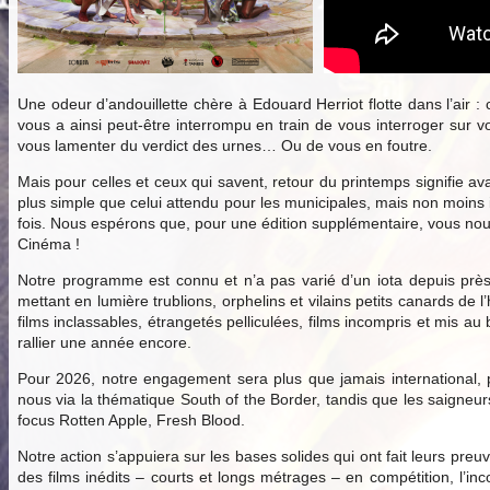
Une odeur d’andouillette chère à Edouard Herriot flotte dans l’air :
vous a ainsi peut-être interrompu en train de vous interroger sur v
vous lamenter du verdict des urnes… Ou de vous en foutre.
Mais pour celles et ceux qui savent, retour du printemps signifie ava
plus simple que celui attendu pour les municipales, mais non moins
fois. Nous espérons que, pour une édition supplémentaire, vous nous 
Cinéma !
Notre programme est connu et n’a pas varié d’un iota depuis près
mettant en lumière trublions, orphelins et vilains petits canards d
films inclassables, étrangetés pelliculées, films incompris et mis 
rallier une année encore.
Pour 2026, notre engagement sera plus que jamais international, p
nous via la thématique South of the Border, tandis que les saigne
focus Rotten Apple, Fresh Blood.
Notre action s’appuiera sur les bases solides qui ont fait leurs preu
des films inédits – courts et longs métrages – en compétition, l’inc