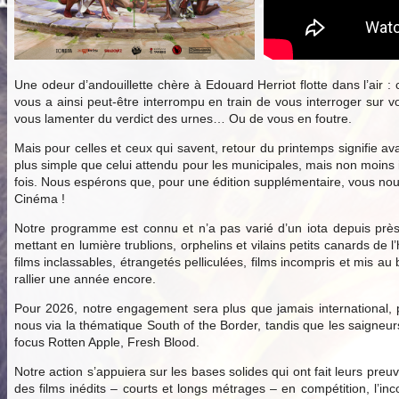
Une odeur d’andouillette chère à Edouard Herriot flotte dans l’air :
vous a ainsi peut-être interrompu en train de vous interroger sur v
vous lamenter du verdict des urnes… Ou de vous en foutre.
Mais pour celles et ceux qui savent, retour du printemps signifie ava
plus simple que celui attendu pour les municipales, mais non moins
fois. Nous espérons que, pour une édition supplémentaire, vous nous 
Cinéma !
Notre programme est connu et n’a pas varié d’un iota depuis près
mettant en lumière trublions, orphelins et vilains petits canards d
films inclassables, étrangetés pelliculées, films incompris et mis 
rallier une année encore.
Pour 2026, notre engagement sera plus que jamais international, p
nous via la thématique South of the Border, tandis que les saigne
focus Rotten Apple, Fresh Blood.
Notre action s’appuiera sur les bases solides qui ont fait leurs preu
des films inédits – courts et longs métrages – en compétition, l’inc