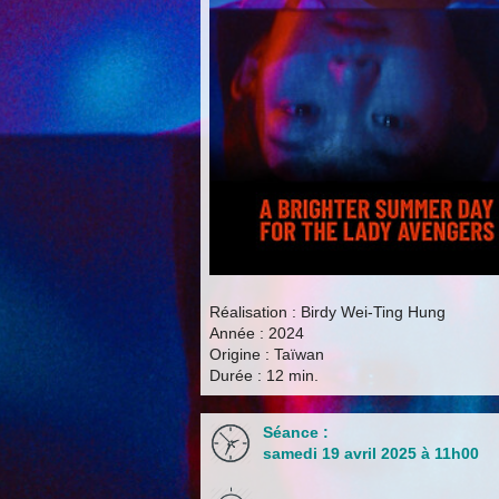
Réalisation : Birdy Wei-Ting Hung
Année : 2024
Origine : Taïwan
Durée : 12 min.
Séance :
samedi 19 avril 2025 à 11h00