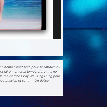
de cinéma climatisées pour se rafraîchir ?
et faire monter la température.... Il ne
la réalisatrice Birdy Wei-Ting Hung pour
rouge passion et sang… Un délice