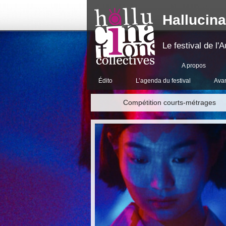
Hallucina
Le festival de l
A propos
Édito
L’agenda du festival
Ava
Compétition courts-métrages