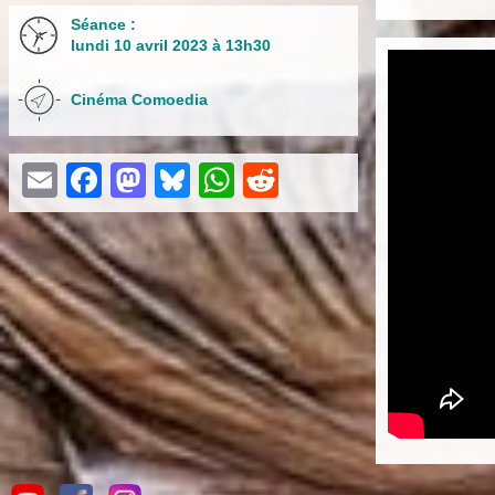
Séance :
lundi 10 avril 2023 à 13h30
Cinéma Comoedia
Email
Facebook
Mastodon
Bluesky
WhatsApp
Reddit