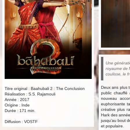
Une générati
royaume de M
coulisse, le f
Deux ans plus tô
Titre original : Baahubali 2 : The Conclusion
public chauffé
Réalisation : S.S. Rajamouli
nouveau accomp
Année : 2017
euphorisante ta
Origine : Inde
créative plus r
Durée : 171 min.
Hark des années
jusqu’au bout d
Diffusion : VOSTF
et populaire.