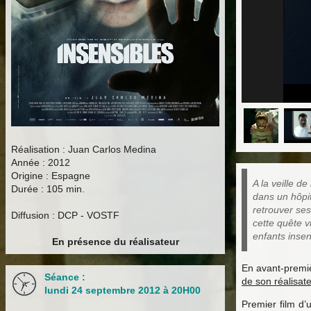
Réalisation : Juan Carlos Medina
Année : 2012
Origine : Espagne
A la veille d
Durée : 105 min.
dans un hôpi
retrouver ses
Diffusion : DCP - VOSTF
cette quête v
enfants insen
En présence du réalisateur
En avant-premiè
Séance :
de son réalisat
lundi 24 septembre 2012 à 20H00
Premier film d