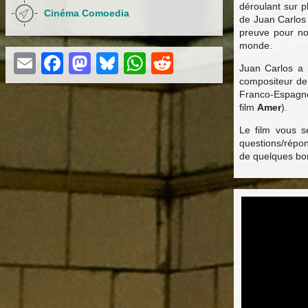
déroulant sur p
Cinéma Comoedia
de Juan Carlos 
preuve pour no
monde.
Email
Facebook
Mastodon
Bluesky
WhatsApp
Reddit
Juan Carlos a 
compositeur d
Franco-Espagno
film
Amer
).
Le film vous s
questions/répon
de quelques bo