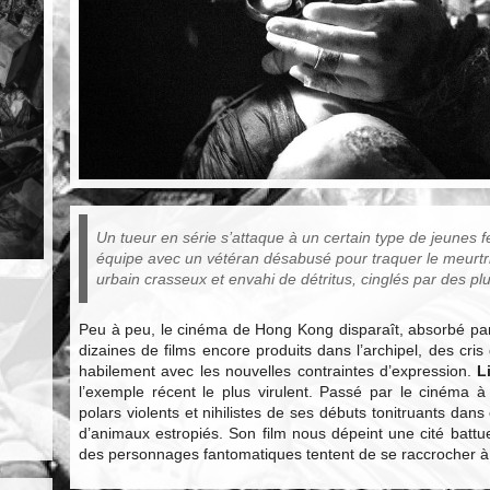
Un tueur en série s’attaque à un certain type de jeunes f
équipe avec un vétéran désabusé pour traquer le meurtri
urbain crasseux et envahi de détritus, cinglés par des plu
Peu à peu, le cinéma de Hong Kong disparaît, absorbé par 
dizaines de films encore produits dans l’archipel, des cris
habilement avec les nouvelles contraintes d’expression.
L
l’exemple récent le plus virulent. Passé par le cinéma à 
polars violents et nihilistes de ses débuts tonitruants dans
d’animaux estropiés. Son film nous dépeint une cité battue
des personnages fantomatiques tentent de se raccrocher à 