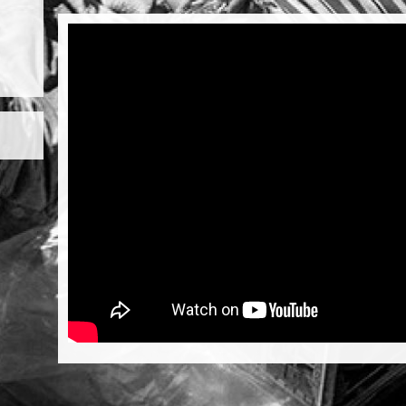
y
tsApp
eddit