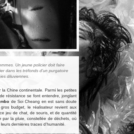
emmes. Un jeune policier doit faire
er dans les tréfonds d’un purgatoire
ies diluviennes.
la Chine continentale. Parmi les petites
 de résistance se font entendre, jonglant
imbo
de Soi Cheang en est sans doute
gros budget, le réalisateur revient aux
 ce jeu de chat, de souris, et de quantité
 par la pluie, constellée de déchets, où
leurs dernières traces d’humanité.