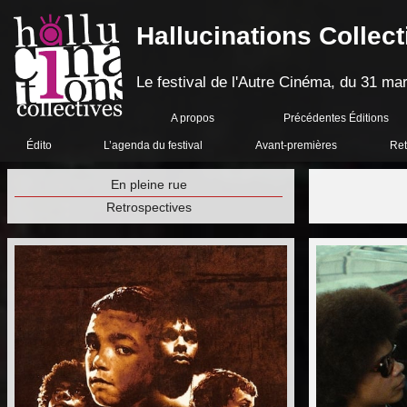
Hallucinations Collect
Le festival de l'Autre Cinéma, du 31 mar
A propos
Précédentes Éditions
Édito
L’agenda du festival
Avant-premières
Ret
En pleine rue
Retrospectives