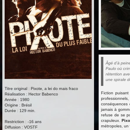
Âgé d’à peine
Paulo où crim
rétention ave
une spirale d
Titre original : Pixote, a lei do mais fraco
Fiction puisan
Réalisation : Hector Babenco
professionnels
Année : 1980
conséquences de
Origine : Brésil
jamais à gomme
Durée : 129 min.
refuse de se p
crapuleux.
Pixo
Restriction : -16 ans
métropoles, un 
Diffusion : VOSTF