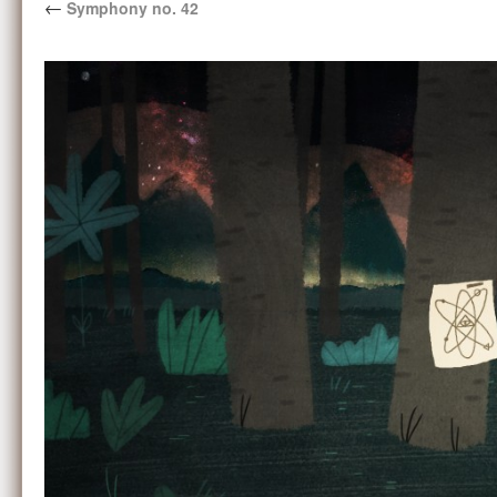
←
Symphony no. 42