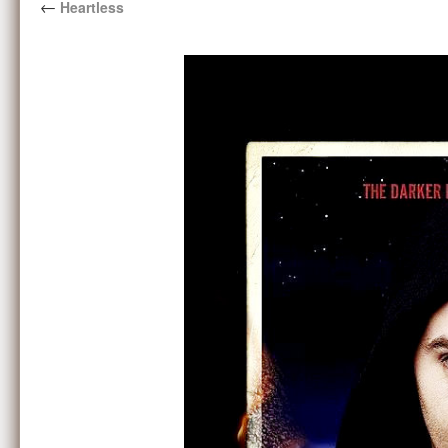
←
Heartless