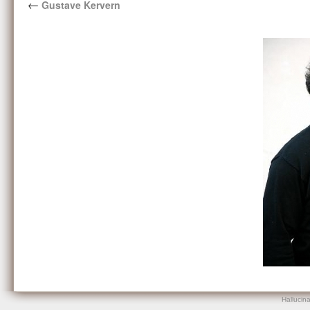
←
Gustave Kervern
Hallucin