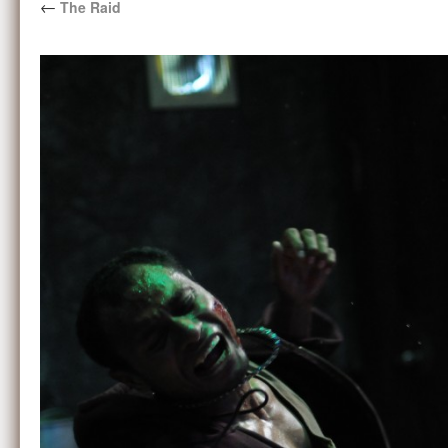
←
The Raid