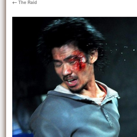
←
The Raid