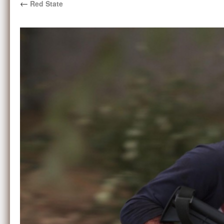
←
Red State