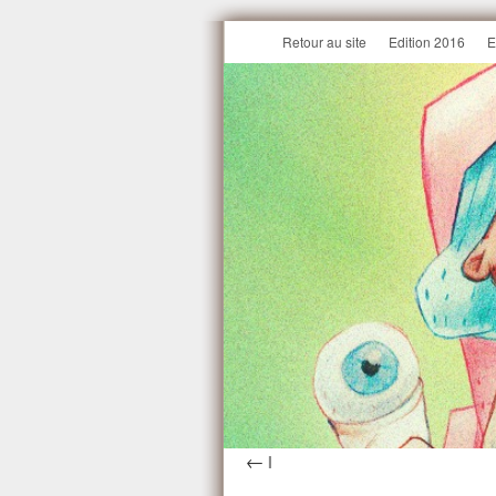
Retour au site
Edition 2016
E
←
I