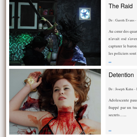
The Raid
De : Gareth Evans 
Au cœur des quart
n'avait osé s'av
capturer le baron
les policiers sont
...
Detention
De : Joseph Kahn -
Adolescente paum
frappé par un tu
secrets…...
...