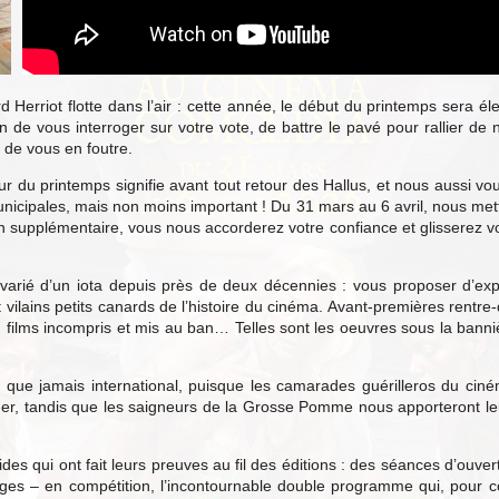
Herriot flotte dans l’air : cette année, le début du printemps sera él
in de vous interroger sur votre vote, de battre le pavé pour rallier de
de vous en foutre.
ur du printemps signifie avant tout retour des Hallus, et nous aussi vou
unicipales, mais non moins important ! Du 31 mars au 6 avril, nous m
 supplémentaire, vous nous accorderez votre confiance et glisserez votr
arié d’un iota depuis près de deux décennies : vous proposer d’explo
et vilains petits canards de l’histoire du cinéma. Avant-premières rent
es, films incompris et mis au ban… Telles sont les oeuvres sous la bann
ue jamais international, puisque les camarades guérilleros du ciném
der, tandis que les saigneurs de la Grosse Pomme nous apporteront le
ides qui ont fait leurs preuves au fil des éditions : des séances d’ouver
ges – en compétition, l’incontournable double programme qui, pour coll