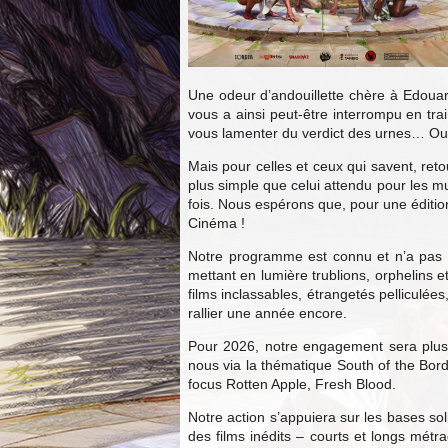
Une odeur d’andouillette chère à Edouard 
vous a ainsi peut-être interrompu en tra
vous lamenter du verdict des urnes… Ou 
Mais pour celles et ceux qui savent, reto
plus simple que celui attendu pour les m
fois. Nous espérons que, pour une édition
Cinéma !
Notre programme est connu et n’a pas v
mettant en lumière trublions, orphelins 
films inclassables, étrangetés pelliculé
rallier une année encore.
Pour 2026, notre engagement sera plus q
nous via la thématique South of the Bor
focus Rotten Apple, Fresh Blood.
Notre action s’appuiera sur les bases sol
des films inédits – courts et longs métra