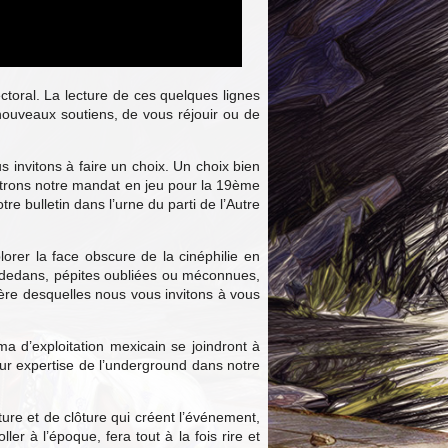
ectoral. La lecture de ces quelques lignes
 nouveaux soutiens, de vous réjouir ou de
s invitons à faire un choix. Un choix bien
ettrons notre mandat en jeu pour la 19ème
e bulletin dans l’urne du parti de l’Autre
rer la face obscure de la cinéphilie en
re-dedans, pépites oubliées ou méconnues,
ière desquelles nous vous invitons à vous
a d’exploitation mexicain se joindront à
ur expertise de l’underground dans notre
ture et de clôture qui créent l’événement,
er à l’époque, fera tout à la fois rire et