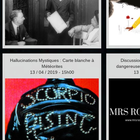
Hallucinations Mystiques : Carte blanche à
Discussio
Météorites
dangereusem
13 / 04 / 2019 - 15h00
13 