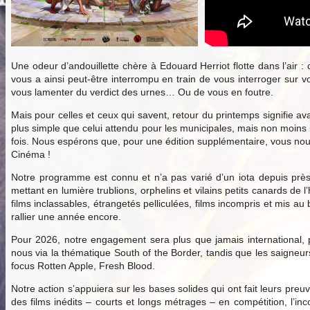
Une odeur d’andouillette chère à Edouard Herriot flotte dans l’air :
vous a ainsi peut-être interrompu en train de vous interroger sur v
vous lamenter du verdict des urnes… Ou de vous en foutre.
Mais pour celles et ceux qui savent, retour du printemps signifie ava
plus simple que celui attendu pour les municipales, mais non moins
fois. Nous espérons que, pour une édition supplémentaire, vous nous 
Cinéma !
Notre programme est connu et n’a pas varié d’un iota depuis près
mettant en lumière trublions, orphelins et vilains petits canards d
films inclassables, étrangetés pelliculées, films incompris et mis 
rallier une année encore.
Pour 2026, notre engagement sera plus que jamais international, p
nous via la thématique South of the Border, tandis que les saigne
focus Rotten Apple, Fresh Blood.
Notre action s’appuiera sur les bases solides qui ont fait leurs preu
des films inédits – courts et longs métrages – en compétition, l’inc