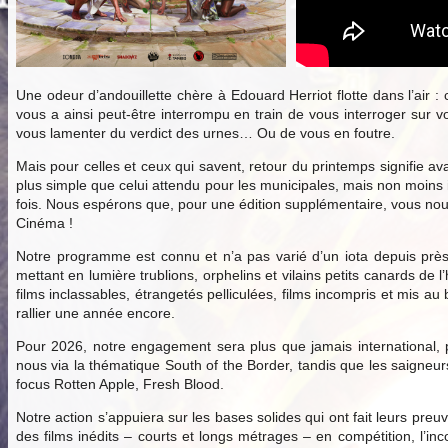
Une odeur d’andouillette chère à Edouard Herriot flotte dans l’air :
vous a ainsi peut-être interrompu en train de vous interroger sur v
vous lamenter du verdict des urnes… Ou de vous en foutre.
Mais pour celles et ceux qui savent, retour du printemps signifie ava
plus simple que celui attendu pour les municipales, mais non moins
fois. Nous espérons que, pour une édition supplémentaire, vous nous 
Cinéma !
Notre programme est connu et n’a pas varié d’un iota depuis près
mettant en lumière trublions, orphelins et vilains petits canards d
films inclassables, étrangetés pelliculées, films incompris et mis 
rallier une année encore.
Pour 2026, notre engagement sera plus que jamais international, p
nous via la thématique South of the Border, tandis que les saigne
focus Rotten Apple, Fresh Blood.
Notre action s’appuiera sur les bases solides qui ont fait leurs preu
des films inédits – courts et longs métrages – en compétition, l’inc