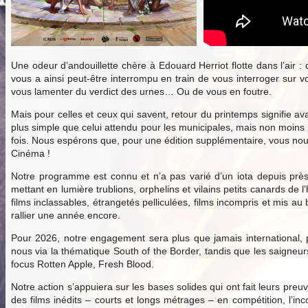
Une odeur d’andouillette chère à Edouard Herriot flotte dans l’air :
vous a ainsi peut-être interrompu en train de vous interroger sur v
vous lamenter du verdict des urnes… Ou de vous en foutre.
Mais pour celles et ceux qui savent, retour du printemps signifie ava
plus simple que celui attendu pour les municipales, mais non moins
fois. Nous espérons que, pour une édition supplémentaire, vous nous 
Cinéma !
Notre programme est connu et n’a pas varié d’un iota depuis près
mettant en lumière trublions, orphelins et vilains petits canards d
films inclassables, étrangetés pelliculées, films incompris et mis 
rallier une année encore.
Pour 2026, notre engagement sera plus que jamais international, p
nous via la thématique South of the Border, tandis que les saigne
focus Rotten Apple, Fresh Blood.
Notre action s’appuiera sur les bases solides qui ont fait leurs preu
des films inédits – courts et longs métrages – en compétition, l’inc