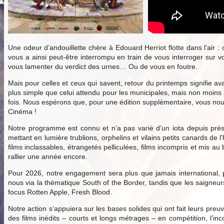
Une odeur d’andouillette chère à Edouard Herriot flotte dans l’air :
vous a ainsi peut-être interrompu en train de vous interroger sur v
vous lamenter du verdict des urnes… Ou de vous en foutre.
Mais pour celles et ceux qui savent, retour du printemps signifie ava
plus simple que celui attendu pour les municipales, mais non moins
fois. Nous espérons que, pour une édition supplémentaire, vous nous 
Cinéma !
Notre programme est connu et n’a pas varié d’un iota depuis près
mettant en lumière trublions, orphelins et vilains petits canards d
films inclassables, étrangetés pelliculées, films incompris et mis 
rallier une année encore.
Pour 2026, notre engagement sera plus que jamais international, p
nous via la thématique South of the Border, tandis que les saigne
focus Rotten Apple, Fresh Blood.
Notre action s’appuiera sur les bases solides qui ont fait leurs preu
des films inédits – courts et longs métrages – en compétition, l’inc