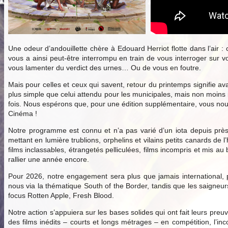
Une odeur d’andouillette chère à Edouard Herriot flotte dans l’air :
vous a ainsi peut-être interrompu en train de vous interroger sur v
vous lamenter du verdict des urnes… Ou de vous en foutre.
Mais pour celles et ceux qui savent, retour du printemps signifie ava
plus simple que celui attendu pour les municipales, mais non moins
fois. Nous espérons que, pour une édition supplémentaire, vous nous 
Cinéma !
Notre programme est connu et n’a pas varié d’un iota depuis près
mettant en lumière trublions, orphelins et vilains petits canards d
films inclassables, étrangetés pelliculées, films incompris et mis 
rallier une année encore.
Pour 2026, notre engagement sera plus que jamais international, p
nous via la thématique South of the Border, tandis que les saigne
focus Rotten Apple, Fresh Blood.
Notre action s’appuiera sur les bases solides qui ont fait leurs preu
des films inédits – courts et longs métrages – en compétition, l’inc