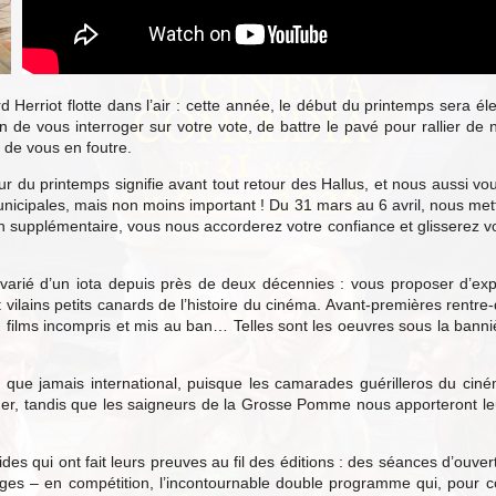
Herriot flotte dans l’air : cette année, le début du printemps sera él
in de vous interroger sur votre vote, de battre le pavé pour rallier de
de vous en foutre.
ur du printemps signifie avant tout retour des Hallus, et nous aussi vou
unicipales, mais non moins important ! Du 31 mars au 6 avril, nous m
 supplémentaire, vous nous accorderez votre confiance et glisserez votr
arié d’un iota depuis près de deux décennies : vous proposer d’explo
et vilains petits canards de l’histoire du cinéma. Avant-premières rent
es, films incompris et mis au ban… Telles sont les oeuvres sous la bann
ue jamais international, puisque les camarades guérilleros du ciném
der, tandis que les saigneurs de la Grosse Pomme nous apporteront le
ides qui ont fait leurs preuves au fil des éditions : des séances d’ouver
ges – en compétition, l’incontournable double programme qui, pour coll