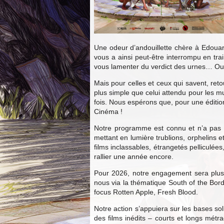
Une odeur d’andouillette chère à Edouard 
vous a ainsi peut-être interrompu en tra
vous lamenter du verdict des urnes… Ou 
Mais pour celles et ceux qui savent, reto
plus simple que celui attendu pour les m
fois. Nous espérons que, pour une édition
Cinéma !
Notre programme est connu et n’a pas v
mettant en lumière trublions, orphelins 
films inclassables, étrangetés pelliculé
rallier une année encore.
Pour 2026, notre engagement sera plus q
nous via la thématique South of the Bor
focus Rotten Apple, Fresh Blood.
Notre action s’appuiera sur les bases sol
des films inédits – courts et longs métra