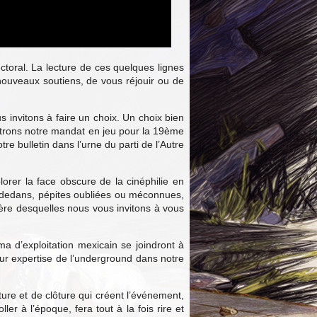
ectoral. La lecture de ces quelques lignes
 nouveaux soutiens, de vous réjouir ou de
s invitons à faire un choix. Un choix bien
ettrons notre mandat en jeu pour la 19ème
e bulletin dans l’urne du parti de l’Autre
rer la face obscure de la cinéphilie en
re-dedans, pépites oubliées ou méconnues,
ière desquelles nous vous invitons à vous
a d’exploitation mexicain se joindront à
ur expertise de l’underground dans notre
ture et de clôture qui créent l’événement,
er à l’époque, fera tout à la fois rire et