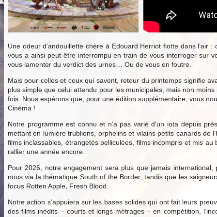
Une odeur d’andouillette chère à Edouard Herriot flotte dans l’air :
vous a ainsi peut-être interrompu en train de vous interroger sur v
vous lamenter du verdict des urnes… Ou de vous en foutre.
Mais pour celles et ceux qui savent, retour du printemps signifie ava
plus simple que celui attendu pour les municipales, mais non moins
fois. Nous espérons que, pour une édition supplémentaire, vous nous 
Cinéma !
Notre programme est connu et n’a pas varié d’un iota depuis près
mettant en lumière trublions, orphelins et vilains petits canards d
films inclassables, étrangetés pelliculées, films incompris et mis 
rallier une année encore.
Pour 2026, notre engagement sera plus que jamais international, p
nous via la thématique South of the Border, tandis que les saigne
focus Rotten Apple, Fresh Blood.
Notre action s’appuiera sur les bases solides qui ont fait leurs preu
des films inédits – courts et longs métrages – en compétition, l’inc