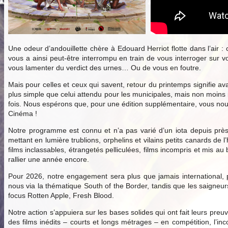
Une odeur d’andouillette chère à Edouard Herriot flotte dans l’air :
vous a ainsi peut-être interrompu en train de vous interroger sur v
vous lamenter du verdict des urnes… Ou de vous en foutre.
Mais pour celles et ceux qui savent, retour du printemps signifie ava
plus simple que celui attendu pour les municipales, mais non moins
fois. Nous espérons que, pour une édition supplémentaire, vous nous 
Cinéma !
Notre programme est connu et n’a pas varié d’un iota depuis près
mettant en lumière trublions, orphelins et vilains petits canards d
films inclassables, étrangetés pelliculées, films incompris et mis 
rallier une année encore.
Pour 2026, notre engagement sera plus que jamais international, p
nous via la thématique South of the Border, tandis que les saigne
focus Rotten Apple, Fresh Blood.
Notre action s’appuiera sur les bases solides qui ont fait leurs preu
des films inédits – courts et longs métrages – en compétition, l’inc