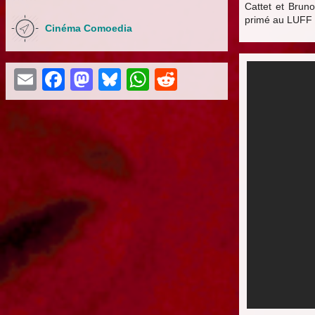
Cattet et Brun
primé au LUFF 
Cinéma Comoedia
Email
Facebook
Mastodon
Bluesky
WhatsApp
Reddit