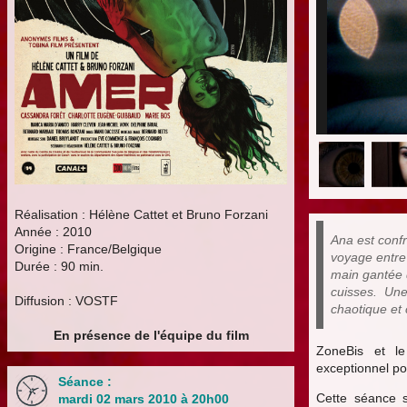
Réalisation : Hélène Cattet et Bruno Forzani
Année : 2010
Ana est confr
Origine : France/Belgique
voyage entre
Durée : 90 min.
main gantée d
cuisses.
Une 
Diffusion : VOSTF
chaotique et 
En présence de l'équipe du film
ZoneBis et l
exceptionnel po
Séance :
Cette séance 
mardi 02 mars 2010 à 20h00