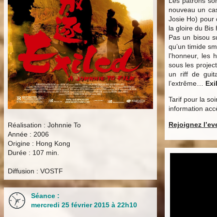
Les patrons so
nouveau un cas
Josie Ho) pour 
la gloire du Bis
Pas un bisou su
qu’un timide sm
l’honneur, les 
sous les project
un riff de gui
l’extrême…
Exi
Tarif pour la so
information acc
Rejoignez l’ev
Réalisation : Johnnie To
Année : 2006
Origine : Hong Kong
Durée : 107 min.
Diffusion : VOSTF
Séance :
mercredi 25 février 2015 à 22h10