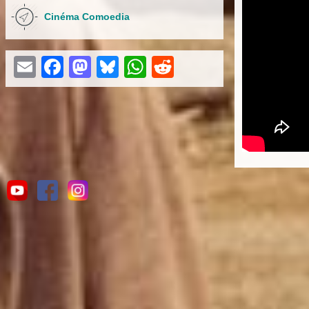
Cinéma Comoedia
Email
Facebook
Mastodon
Bluesky
WhatsApp
Reddit