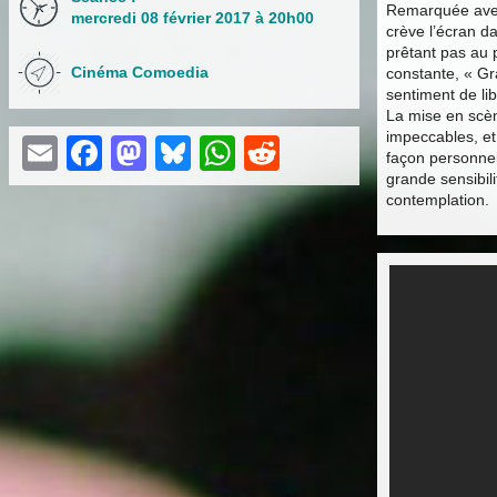
Remarquée avec 
mercredi 08 février 2017 à 20h00
crève l’écran d
prêtant pas au p
Cinéma Comoedia
constante, « Gr
sentiment de lib
La mise en scène
impeccables, et
Email
Facebook
Mastodon
Bluesky
WhatsApp
Reddit
façon personnel
grande sensibili
contemplation.