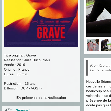
Titre original : Grave
Réalisation : Julia Ducournau
Année : 2016
Première anné
Origine : France
bizutage viol
Durée : 98 min.
Nouvelle Séance
Restriction : -16 ans
ces derniers mo
Diffusion : DCP - VOSTF
beaucoup beau
veinards, plus d
En présence de la réalisatrice
présence de la 
doute pas qu’el
Séance :