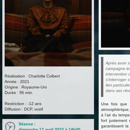
Après avoir 
campagne éco
intervention 
Réalisation : Charlotte Colbert
s'interroger
Année : 2021
lien particul
Origine : Royaume-Uni
dans ses rêv
Durée : 95 min.
Restriction : -12 ans
Une fois que l
Diffusion : DCP, vostf
atmosphérique, 
à l’air du temp
fort justement
Séance :
garantissent la
dimanche 17 avril 2022 à 14h00