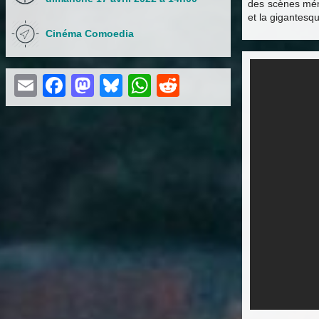
des scènes mém
et la gigantesqu
Cinéma Comoedia
Email
Facebook
Mastodon
Bluesky
WhatsApp
Reddit