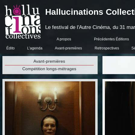
Hallucinations Collect
Le festival de l'Autre Cinéma, du 31 mar
A propos
Précédentes Éditions
Édito
L’agenda
Avant-premières
Retrospectives
S
Avant-premières
Compétition longs-métrages