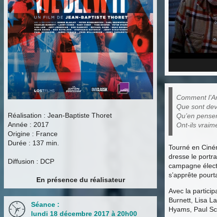
Comment l’Am
Que sont dev
Réalisation : Jean-Baptiste Thoret
Qu’en pensent
Année : 2017
Ont-ils vraime
Origine : France
Durée : 137 min.
Tourné en Ciném
dresse le portr
Diffusion : DCP
campagne électo
s’apprête pourt
En présence du réalisateur
Avec la partici
Burnett, Lisa L
Séance :
Hyams, Paul Sc
lundi 18 décembre 2017 à 20h00