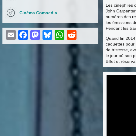
Les cinéphiles 
John Carpenter 
Cinéma Comoedia
numéros des rev
les émissions de
Pendant les tra
Email
Facebook
Mastodon
Bluesky
WhatsApp
Reddit
Quand fin 2014,
caquettes pour 
de tristesse, a
le jour où son pr
Billet et réser