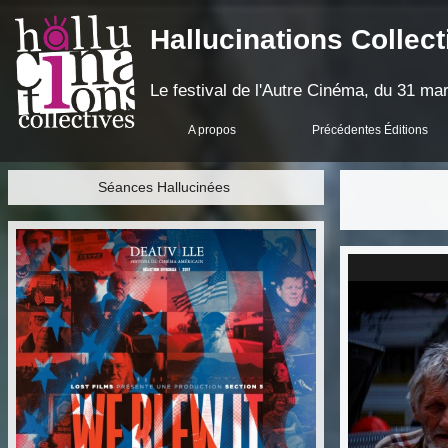
Hallucinations Collect
Le festival de l'Autre Cinéma, du 31 mar
A propos
Précédentes Éditions
Séances Hallucinées