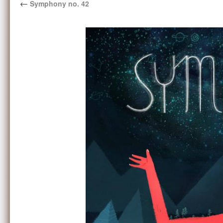
←
Symphony no. 42