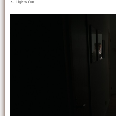
←
Lights Out