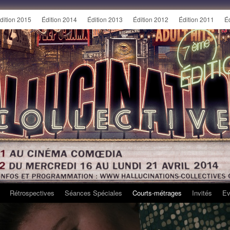
dition 2015
Édition 2014
Édition 2013
Édition 2012
Édition 2011
É
Rétrospectives
Séances Spéciales
Courts-métrages
Invités
Ev