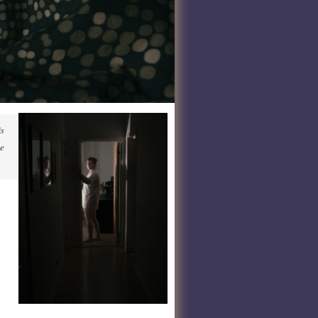
is
le