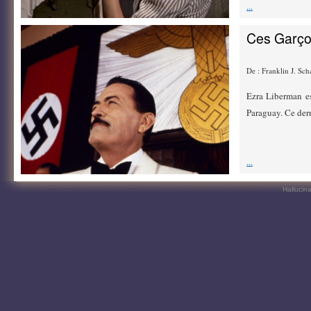
...
Ces Garçon
De : Franklin J. Sc
Ezra Liberman es
Paraguay. Ce dern
...
Hallucin