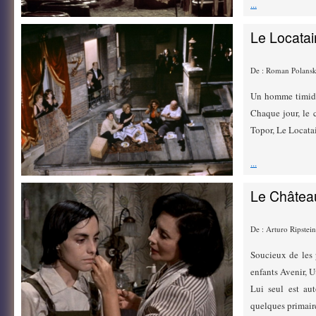
...
Le Locatai
De : Roman Polansk
Un homme timide 
Chaque jour, le 
Topor, Le Locatai
...
Le Château
De : Arturo Ripstei
Soucieux de les 
enfants Avenir, U
Lui seul est auto
quelques primaire