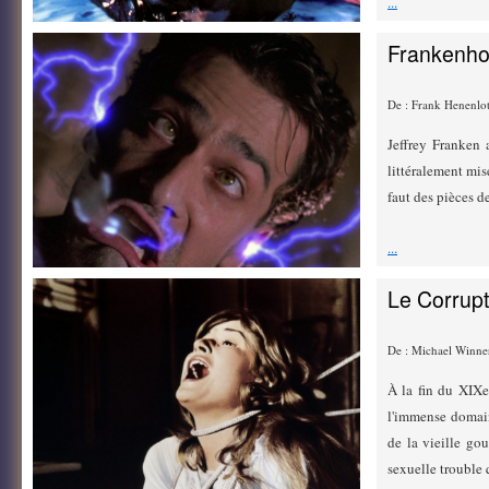
...
Frankenho
De : Frank Henenlot
Jeffrey Franken 
littéralement mis
faut des pièces d
...
Le Corrup
De : Michael Winne
À la fin du XIXe
l'immense domaine
de la vieille gou
sexuelle trouble q