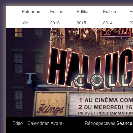
Retour au
Edition
Edition
Édition
É
site
2016
2015
2014
2
Edito
Calendrier
Avant-
Rétrospectives
Séance