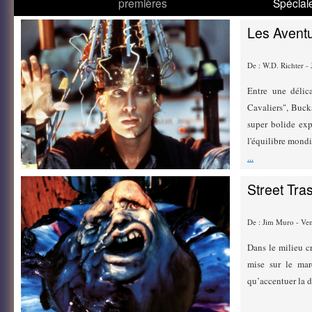
premières
Spécial
Les Aventu
De : W.D. Richter -
Entre une délic
Cavaliers", Buck
super bolide exp
l'équilibre mondia
...
Street Tra
De : Jim Muro - Ve
Dans le milieu cr
mise sur le mar
qu’accentuer la 