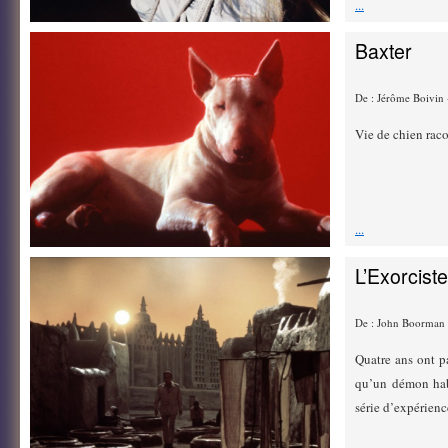
...
Baxter
De : Jérôme Boivin
Vie de chien racont
...
L’Exorciste
De : John Boorman 
Quatre ans ont pa
qu’un démon habi
série d’expérience