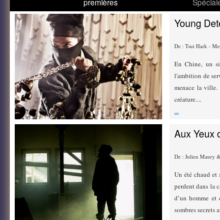
premières
Spécial
Young Dete
De : Tsui Hark - Me
En Chine, un sie
l'ambition de ser
menace la ville. 
créature....
...
Aux Yeux 
De : Julien Maury &
Un été chaud et
perdent dans la c
d’un homme et de 
sombres secrets a