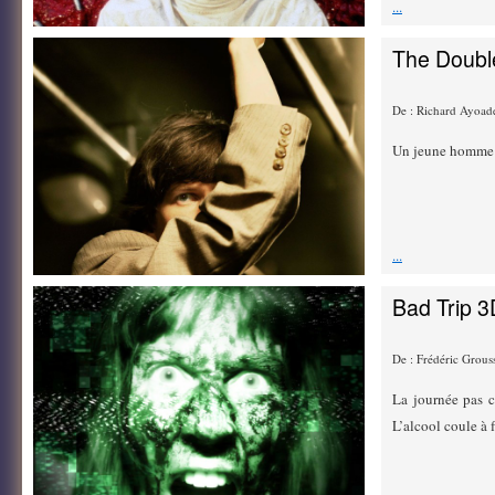
...
The Doubl
De : Richard Ayoad
Un jeune homme in
...
Bad Trip 3
De : Frédéric Grous
La journée pas 
L’alcool coule à 