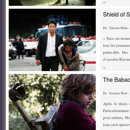
...
Shield of 
De : Takashi Miike
« Tuez cet homme
tous les journaux
petite-fille. De
d’escorter Kiyoma
...
The Baba
De : Jennifer Kent 
Après le décès 
Particulièrement 
pour enfants, Mi
tour, croit apercev