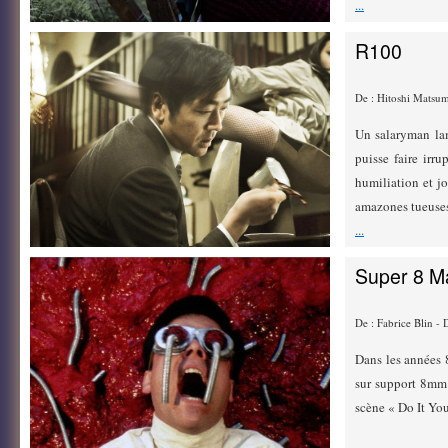
...
R100
De : Hitoshi Matsu
Un salaryman lam
puisse faire irr
humiliation et jo
amazones tueuses a
...
Super 8 M
De : Fabrice Blin -
Dans les années 
sur support 8mm.
scène « Do It Your