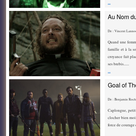
...
Au Nom du
De : Vincent Lanno
Quand une femme 
famille et à la s
croyance fait pla
ses brebis......
...
Goal of T
De : Benjamin Roch
Caplongue, petit 
clocher bien moin
force de courage e