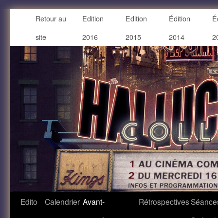
Retour au
Edition
Edition
Édition
É
site
2016
2015
2014
2
Edito
Calendrier
Avant-
Rétrospectives
Séance