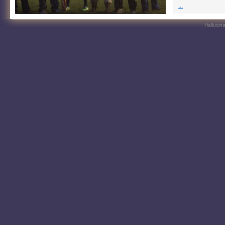
...
Hallucin