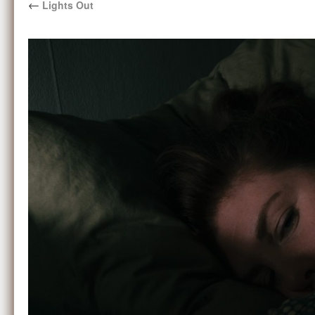
←
Lights Out