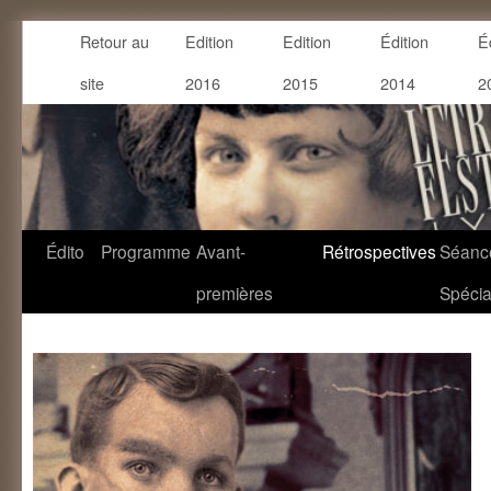
Retour au
Edition
Edition
Édition
É
site
2016
2015
2014
2
Édito
Programme
Avant-
Rétrospectives
Séanc
premières
Spécia