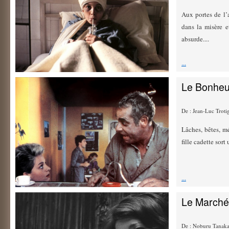
Aux portes de l’
dans la misère e
absurde....
...
Le Bonheu
De : Jean-Luc Trot
Lâches, bêtes, mé
fille cadette sor
...
Le Marché 
De : Noburu Tanaka