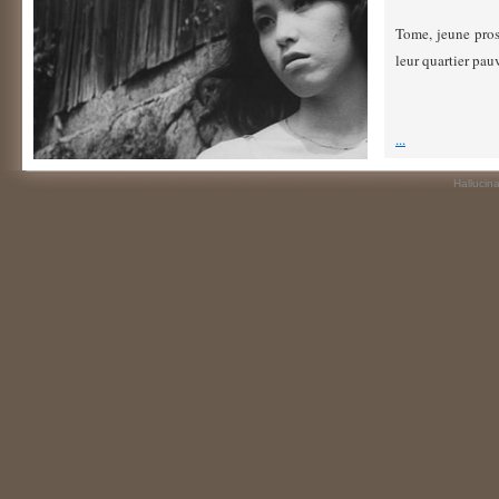
Tome, jeune prost
leur quartier pau
...
Hallucin