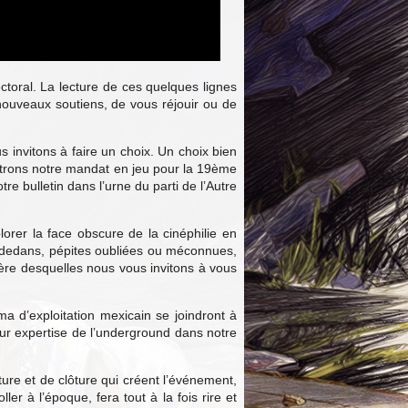
ectoral. La lecture de ces quelques lignes
 nouveaux soutiens, de vous réjouir ou de
s invitons à faire un choix. Un choix bien
ettrons notre mandat en jeu pour la 19ème
e bulletin dans l’urne du parti de l’Autre
rer la face obscure de la cinéphilie en
re-dedans, pépites oubliées ou méconnues,
ière desquelles nous vous invitons à vous
a d’exploitation mexicain se joindront à
ur expertise de l’underground dans notre
ture et de clôture qui créent l’événement,
er à l’époque, fera tout à la fois rire et