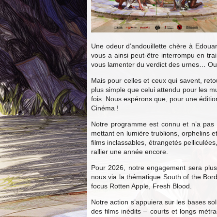
Une odeur d’andouillette chère à Edouard 
vous a ainsi peut-être interrompu en tra
vous lamenter du verdict des urnes… Ou 
Mais pour celles et ceux qui savent, reto
plus simple que celui attendu pour les m
fois. Nous espérons que, pour une édition
Cinéma !
Notre programme est connu et n’a pas v
mettant en lumière trublions, orphelins 
films inclassables, étrangetés pelliculé
rallier une année encore.
Pour 2026, notre engagement sera plus q
nous via la thématique South of the Bor
focus Rotten Apple, Fresh Blood.
Notre action s’appuiera sur les bases sol
des films inédits – courts et longs métra