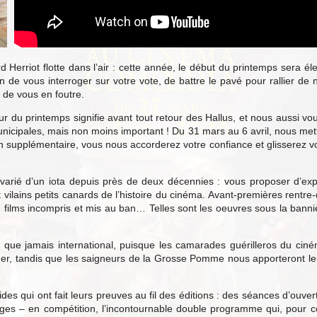
Herriot flotte dans l’air : cette année, le début du printemps sera él
in de vous interroger sur votre vote, de battre le pavé pour rallier de
de vous en foutre.
ur du printemps signifie avant tout retour des Hallus, et nous aussi vou
unicipales, mais non moins important ! Du 31 mars au 6 avril, nous m
 supplémentaire, vous nous accorderez votre confiance et glisserez votr
arié d’un iota depuis près de deux décennies : vous proposer d’explo
et vilains petits canards de l’histoire du cinéma. Avant-premières rent
es, films incompris et mis au ban… Telles sont les oeuvres sous la bann
ue jamais international, puisque les camarades guérilleros du ciném
der, tandis que les saigneurs de la Grosse Pomme nous apporteront le
ides qui ont fait leurs preuves au fil des éditions : des séances d’ouver
ges – en compétition, l’incontournable double programme qui, pour coll