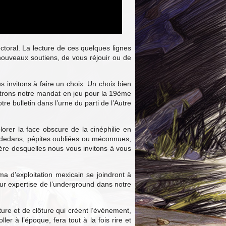
ectoral. La lecture de ces quelques lignes
 nouveaux soutiens, de vous réjouir ou de
s invitons à faire un choix. Un choix bien
ettrons notre mandat en jeu pour la 19ème
e bulletin dans l’urne du parti de l’Autre
rer la face obscure de la cinéphilie en
re-dedans, pépites oubliées ou méconnues,
ière desquelles nous vous invitons à vous
a d’exploitation mexicain se joindront à
ur expertise de l’underground dans notre
ture et de clôture qui créent l’événement,
er à l’époque, fera tout à la fois rire et