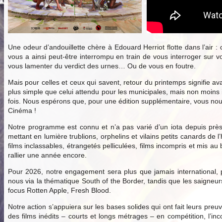
Une odeur d’andouillette chère à Edouard Herriot flotte dans l’air :
vous a ainsi peut-être interrompu en train de vous interroger sur v
vous lamenter du verdict des urnes… Ou de vous en foutre.
Mais pour celles et ceux qui savent, retour du printemps signifie ava
plus simple que celui attendu pour les municipales, mais non moins
fois. Nous espérons que, pour une édition supplémentaire, vous nous 
Cinéma !
Notre programme est connu et n’a pas varié d’un iota depuis près
mettant en lumière trublions, orphelins et vilains petits canards d
films inclassables, étrangetés pelliculées, films incompris et mis 
rallier une année encore.
Pour 2026, notre engagement sera plus que jamais international, p
nous via la thématique South of the Border, tandis que les saigne
focus Rotten Apple, Fresh Blood.
Notre action s’appuiera sur les bases solides qui ont fait leurs preu
des films inédits – courts et longs métrages – en compétition, l’inc