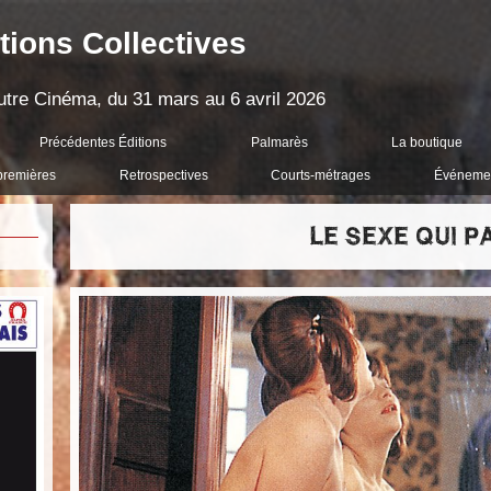
tions Collectives
'Autre Cinéma, du 31 mars au 6 avril 2026
Précédentes Éditions
Palmarès
La boutique
premières
Retrospectives
Courts-métrages
Événeme
LE SEXE QUI P