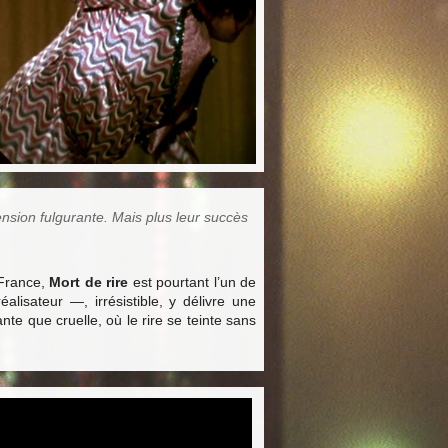
sion fulgurante. Mais plus leur succès
 France,
Mort de rire
est pourtant l’un de
lisateur —, irrésistible, y délivre une
e que cruelle, où le rire se teinte sans