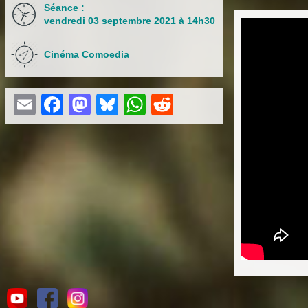
Séance :
vendredi 03 septembre 2021 à 14h30
Cinéma Comoedia
Email
Facebook
Mastodon
Bluesky
WhatsApp
Reddit