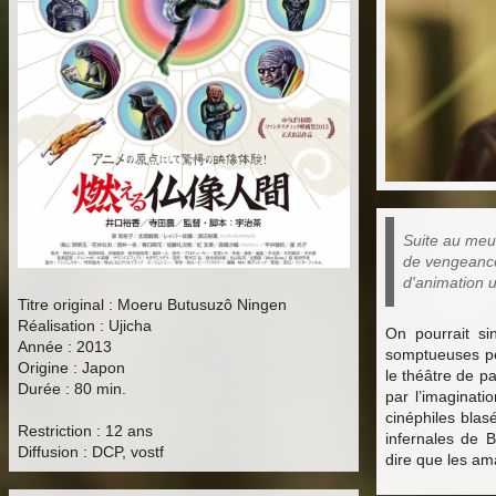
Suite au meur
de vengeance
d'animation 
Titre original : Moeru Butusuzô Ningen
Réalisation : Ujicha
On pourrait si
Année : 2013
somptueuses pei
Origine : Japon
le théâtre de p
Durée : 80 min.
par l’imaginati
cinéphiles blasé
Restriction : 12 ans
infernales de B
Diffusion : DCP, vostf
dire que les am