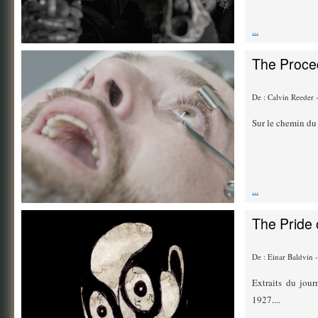
...
The Proce
De : Calvin Reeder
Sur le chemin du 
...
The Pride 
De : Einar Baldvin
Extraits du jour
1927....