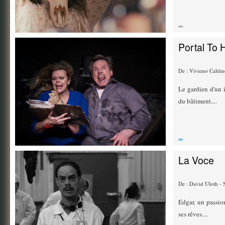
...
Portal To He
De : Vivieno Caldin
Le gardien d'un i
du bâtiment....
...
La Voce
De : David Uloth -
Edgar, un passion
ses rêves....