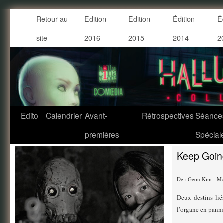
Retour au
Edition
Edition
Édition
É
site
2016
2015
2014
2
Edito
Calendrier
Avant-
Rétrospectives
Séance
premières
Spécial
Keep Goin
De : Geon Kim - Ma
Deux destins lié
l’organe en panne