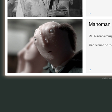
...
Manoman
De : Simon Cartwri
Une séance de thé
...
Hallucin