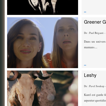
...
Greener G
De : Paul Briganti
Dans un univers 
mamans....
...
Leshy
De : Pavel Soukup 
Karel est garde f
arpenter quotidie